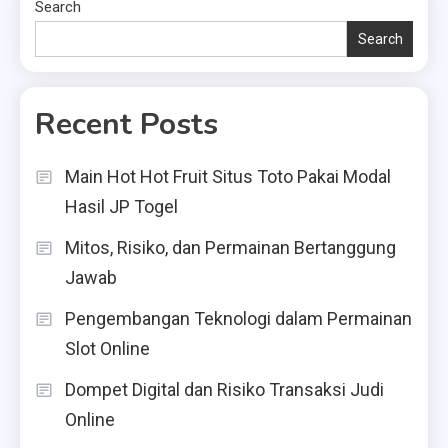
Search
Search
Recent Posts
Main Hot Hot Fruit Situs Toto Pakai Modal
Hasil JP Togel
Mitos, Risiko, dan Permainan Bertanggung
Jawab
Pengembangan Teknologi dalam Permainan
Slot Online
Dompet Digital dan Risiko Transaksi Judi
Online