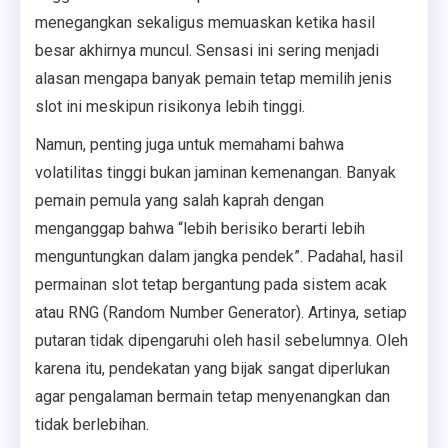
menegangkan sekaligus memuaskan ketika hasil
besar akhirnya muncul. Sensasi ini sering menjadi
alasan mengapa banyak pemain tetap memilih jenis
slot ini meskipun risikonya lebih tinggi.
Namun, penting juga untuk memahami bahwa
volatilitas tinggi bukan jaminan kemenangan. Banyak
pemain pemula yang salah kaprah dengan
menganggap bahwa “lebih berisiko berarti lebih
menguntungkan dalam jangka pendek”. Padahal, hasil
permainan slot tetap bergantung pada sistem acak
atau RNG (Random Number Generator). Artinya, setiap
putaran tidak dipengaruhi oleh hasil sebelumnya. Oleh
karena itu, pendekatan yang bijak sangat diperlukan
agar pengalaman bermain tetap menyenangkan dan
tidak berlebihan.