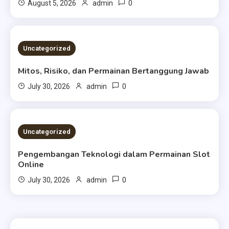
0
August 5, 2026
admin
4 MINS READ
Uncategorized
Mitos, Risiko, dan Permainan Bertanggung Jawab
0
July 30, 2026
admin
5 MINS READ
Uncategorized
Pengembangan Teknologi dalam Permainan Slot
Online
0
July 30, 2026
admin