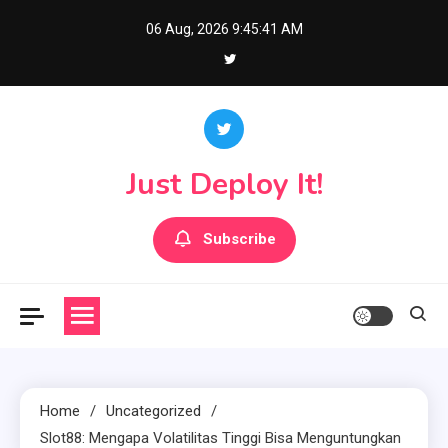
Skip
06 Aug, 2026
9:45:41 AM
to
content
Just Deploy It!
Subscribe
Home
Uncategorized
Slot88: Mengapa Volatilitas Tinggi Bisa Menguntungkan