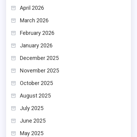
April 2026
March 2026
February 2026
January 2026
December 2025
November 2025
October 2025
August 2025
July 2025
June 2025
May 2025