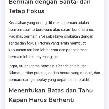
Bermain dengan Santai dan
Tetap Fokus
Kesalahan yang sering dilakukan pemain adalah
bermain saat terburu-buru atau dalam kondisi emosi.
Padahal, bermain
slot
sebaiknya dilakukan dengan
santai dan fokus. Pikiran yang jernih membuat
keputusan taruhan lebih tepat dan pengalaman
bermain lebih menyenangkan.
Ingat, tujuan utama bermain
slot
adalah hiburan.
Nikmati setiap putaran, setiap bonus yang muncul, dan
sensasi dari gameplay yang cepat dan interaktif.
Menentukan Batas dan Tahu
Kapan Harus Berhenti