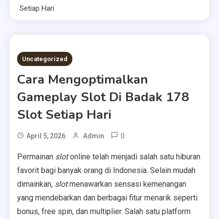
Setiap Hari
4 MINS READ
Uncategorized
Cara Mengoptimalkan
Gameplay Slot Di Badak 178
Slot Setiap Hari
0
April 5, 2026
Admin
Permainan
slot
online telah menjadi salah satu hiburan
favorit bagi banyak orang di Indonesia. Selain mudah
dimainkan,
slot
menawarkan sensasi kemenangan
yang mendebarkan dan berbagai fitur menarik seperti
bonus, free spin, dan multiplier. Salah satu platform