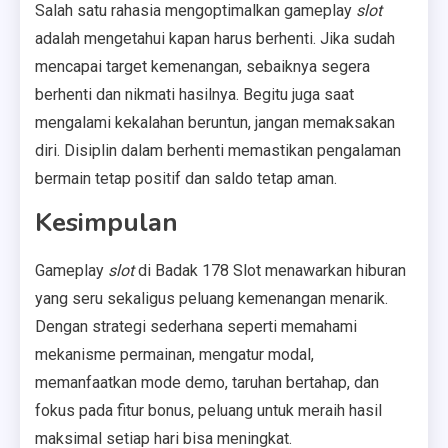
Salah satu rahasia mengoptimalkan gameplay
slot
adalah mengetahui kapan harus berhenti. Jika sudah
mencapai target kemenangan, sebaiknya segera
berhenti dan nikmati hasilnya. Begitu juga saat
mengalami kekalahan beruntun, jangan memaksakan
diri. Disiplin dalam berhenti memastikan pengalaman
bermain tetap positif dan saldo tetap aman.
Kesimpulan
Gameplay
slot
di Badak 178 Slot menawarkan hiburan
yang seru sekaligus peluang kemenangan menarik.
Dengan strategi sederhana seperti memahami
mekanisme permainan, mengatur modal,
memanfaatkan mode demo, taruhan bertahap, dan
fokus pada fitur bonus, peluang untuk meraih hasil
maksimal setiap hari bisa meningkat.