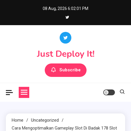
Skip
08 Aug, 2026
6:02:01 PM
to
content
Just Deploy It!
Subscribe
Home
Uncategorized
Cara Mengoptimalkan Gameplay Slot Di Badak 178 Slot