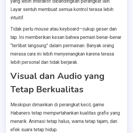
yang lebih interaktif dibandingkan perangkat lain.
Layar sentuh membuat semua kontrol terasa lebih
intuitif.
Tidak perlu mouse atau keyboard—cukup geser dan
tap. Ini memberikan kesan bahwa pemain benar-benar
“terlibat langsung” dalam permainan. Banyak orang
merasa cara ini lebih menyenangkan karena terasa
lebih personal dan tidak berjarak.
Visual dan Audio yang
Tetap Berkualitas
Meskipun dimainkan di perangkat kecil, game
Habanero tetap mempertahankan kualitas grafis yang
menarik. Animasi tetap halus, warna tetap tajam, dan
efek suara tetap hidup.