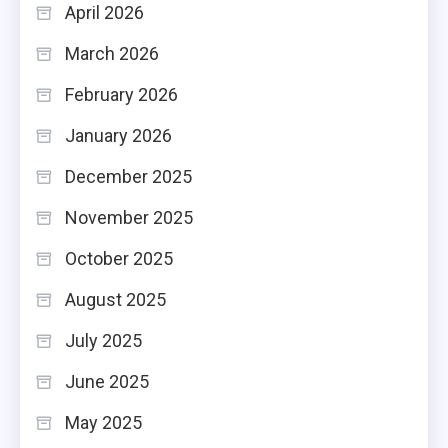
April 2026
March 2026
February 2026
January 2026
December 2025
November 2025
October 2025
August 2025
July 2025
June 2025
May 2025