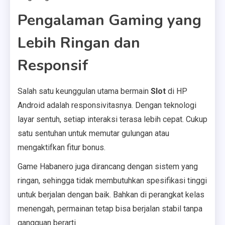
Pengalaman Gaming yang
Lebih Ringan dan
Responsif
Salah satu keunggulan utama bermain
Slot
di HP
Android adalah responsivitasnya. Dengan teknologi
layar sentuh, setiap interaksi terasa lebih cepat. Cukup
satu sentuhan untuk memutar gulungan atau
mengaktifkan fitur bonus.
Game Habanero juga dirancang dengan sistem yang
ringan, sehingga tidak membutuhkan spesifikasi tinggi
untuk berjalan dengan baik. Bahkan di perangkat kelas
menengah, permainan tetap bisa berjalan stabil tanpa
gangguan berarti.