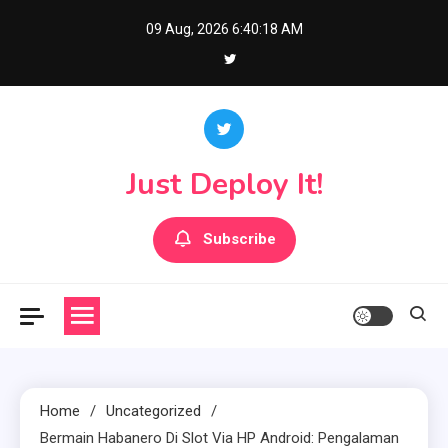
Skip
09 Aug, 2026
6:40:18 AM
to
content
Just Deploy It!
Subscribe
Home
Uncategorized
Bermain Habanero Di Slot Via HP Android: Pengalaman