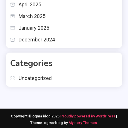
April 2025
March 2025
January 2025
December 2024
Categories
Uncategorized
Copyright © ogma blog 2026
Proudly powered by WordPress
|
Theme: ogma-blog by
Mystery Themes
.