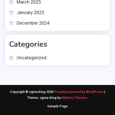
March 2025
January 2025
December 2024
Categories
Uncategorized
Copyright © ogma blog 2026
Proudly powered by WordPress
|
Theme: ogma-blog by
Mystery Themes
.
Sample Page