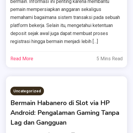
bermain. Informasi ini penting karena membantu
pemain mempersiapkan anggaran sekaligus
memahami bagaimana sistem transaksi pada sebuah
platform bekerja. Selain itu, mengetahui ketentuan
deposit sejak awal juga dapat membuat proses
registrasi hingga bermain menjadi lebih […]
Read More
5 Mins Read
Uncategorized
Bermain Habanero di Slot via HP
Android: Pengalaman Gaming Tanpa
Lag dan Gangguan