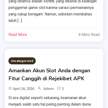
yang dinamis adalah slot88, yang dikenal di kalangan
penggemar game slot karena variasi permainannya
yang cukup beragam. Namun, sebelum membahas
lebih […]
Read More
4 Mins Read
Uncategorized
Amankan Akun Slot Anda dengan
Fitur Canggih di Rejekibet APK
0
April 26, 2026
Admin
Di era digital seperti sekarang, keamanan akun
menjadi salah satu hal paling penting dalam dunia