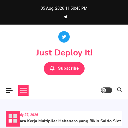
Skip
05 Aug, 2026
11:50:44 PM
to
content
Just Deploy It!
Subscribe
July 27, 2026
Cara Kerja Multiplier Habanero yang Bikin Saldo Slot Me