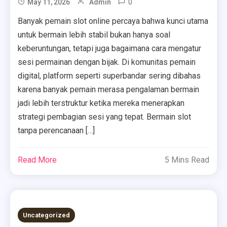
0
May 11, 2026
Admin
Banyak pemain slot online percaya bahwa kunci utama
untuk bermain lebih stabil bukan hanya soal
keberuntungan, tetapi juga bagaimana cara mengatur
sesi permainan dengan bijak. Di komunitas pemain
digital, platform seperti superbandar sering dibahas
karena banyak pemain merasa pengalaman bermain
jadi lebih terstruktur ketika mereka menerapkan
strategi pembagian sesi yang tepat. Bermain slot
tanpa perencanaan […]
Read More
5 Mins Read
Uncategorized