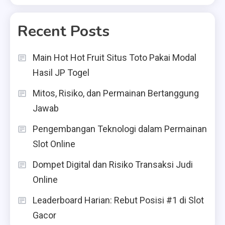
Recent Posts
Main Hot Hot Fruit Situs Toto Pakai Modal
Hasil JP Togel
Mitos, Risiko, dan Permainan Bertanggung
Jawab
Pengembangan Teknologi dalam Permainan
Slot Online
Dompet Digital dan Risiko Transaksi Judi
Online
Leaderboard Harian: Rebut Posisi #1 di Slot
Gacor