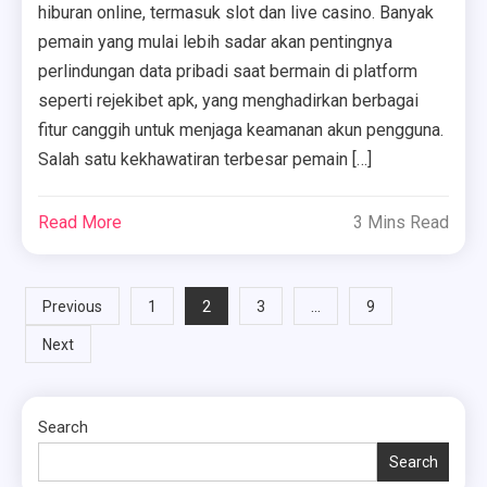
hiburan online, termasuk slot dan live casino. Banyak
pemain yang mulai lebih sadar akan pentingnya
perlindungan data pribadi saat bermain di platform
seperti rejekibet apk, yang menghadirkan berbagai
fitur canggih untuk menjaga keamanan akun pengguna.
Salah satu kekhawatiran terbesar pemain […]
Read More
3 Mins Read
Posts
2
…
Previous
1
3
9
Next
pagination
Search
Search