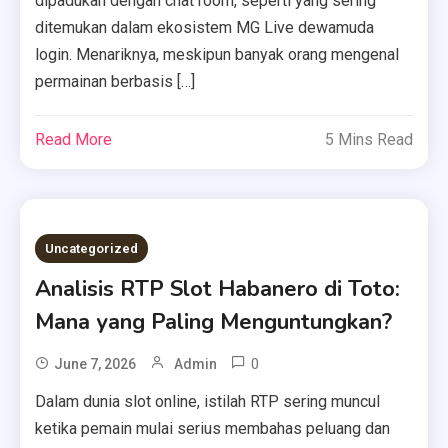
dipadukan dengan chat room, seperti yang sering
ditemukan dalam ekosistem MG Live dewamuda
login. Menariknya, meskipun banyak orang mengenal
permainan berbasis […]
Read More
5 Mins Read
Uncategorized
Analisis RTP Slot Habanero di Toto:
Mana yang Paling Menguntungkan?
0
June 7, 2026
Admin
Dalam dunia slot online, istilah RTP sering muncul
ketika pemain mulai serius membahas peluang dan