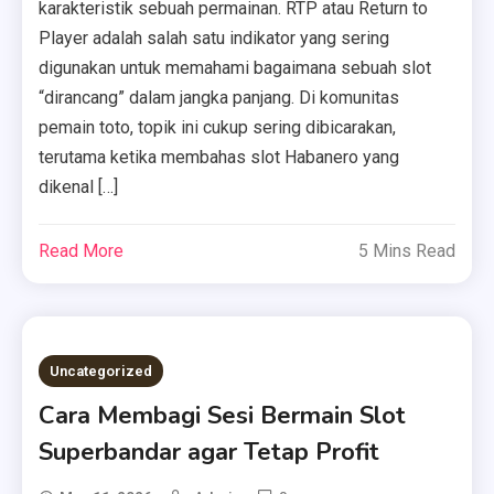
karakteristik sebuah permainan. RTP atau Return to
Player adalah salah satu indikator yang sering
digunakan untuk memahami bagaimana sebuah slot
“dirancang” dalam jangka panjang. Di komunitas
pemain toto, topik ini cukup sering dibicarakan,
terutama ketika membahas slot Habanero yang
dikenal […]
Read More
5 Mins Read
Uncategorized
Cara Membagi Sesi Bermain Slot
Superbandar agar Tetap Profit