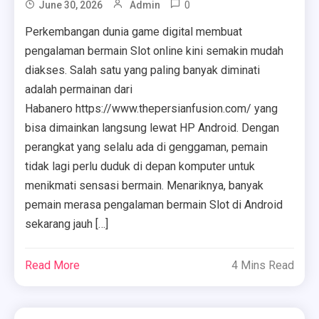
0
June 30, 2026
Admin
Perkembangan dunia game digital membuat
pengalaman bermain Slot online kini semakin mudah
diakses. Salah satu yang paling banyak diminati
adalah permainan dari
Habanero https://www.thepersianfusion.com/ yang
bisa dimainkan langsung lewat HP Android. Dengan
perangkat yang selalu ada di genggaman, pemain
tidak lagi perlu duduk di depan komputer untuk
menikmati sensasi bermain. Menariknya, banyak
pemain merasa pengalaman bermain Slot di Android
sekarang jauh […]
Read More
4 Mins Read