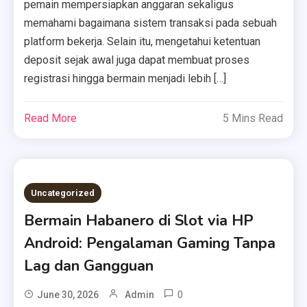
pemain mempersiapkan anggaran sekaligus
memahami bagaimana sistem transaksi pada sebuah
platform bekerja. Selain itu, mengetahui ketentuan
deposit sejak awal juga dapat membuat proses
registrasi hingga bermain menjadi lebih […]
Read More
5 Mins Read
Uncategorized
Bermain Habanero di Slot via HP
Android: Pengalaman Gaming Tanpa
Lag dan Gangguan
0
June 30, 2026
Admin