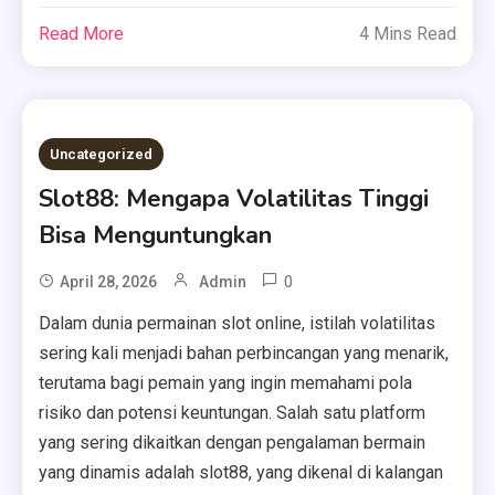
Read More
4 Mins Read
Uncategorized
Slot88: Mengapa Volatilitas Tinggi
Bisa Menguntungkan
0
April 28, 2026
Admin
Dalam dunia permainan slot online, istilah volatilitas
sering kali menjadi bahan perbincangan yang menarik,
terutama bagi pemain yang ingin memahami pola
risiko dan potensi keuntungan. Salah satu platform
yang sering dikaitkan dengan pengalaman bermain
yang dinamis adalah slot88, yang dikenal di kalangan