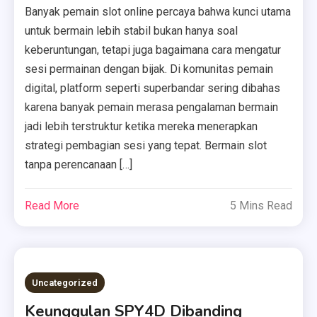
Banyak pemain slot online percaya bahwa kunci utama
untuk bermain lebih stabil bukan hanya soal
keberuntungan, tetapi juga bagaimana cara mengatur
sesi permainan dengan bijak. Di komunitas pemain
digital, platform seperti superbandar sering dibahas
karena banyak pemain merasa pengalaman bermain
jadi lebih terstruktur ketika mereka menerapkan
strategi pembagian sesi yang tepat. Bermain slot
tanpa perencanaan […]
Read More
5 Mins Read
Uncategorized
Keunggulan SPY4D Dibanding