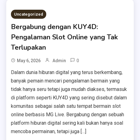
Uncategorized
Bergabung dengan KUY4D:
Pengalaman Slot Online yang Tak
Terlupakan
0
May 6, 2026
Admin
Dalam dunia hiburan digital yang terus berkembang,
banyak pemain mencari pengalaman bermain yang
tidak hanya seru tetapi juga mudah diakses, termasuk
di platform seperti KUY4D yang sering disebut dalam
komunitas sebagai salah satu tempat bermain slot
online berbasis MG Live. Bergabung dengan sebuah
platform hiburan digital sering kali bukan hanya soal
mencoba permainan, tetapi juga […]